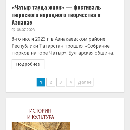
«Чатыр тауда жиен» — фестиваль
тюркского народного творчества в
Азнакае
08.07.2023
8-го июля 2023 г. в Азнакаевском районе
Республики Татарстан прошло «Собрание
тюрков на горе Чатыр». Булгарская община...
Подробнее
Навигация
1
2
3
4
Далее
по
записям