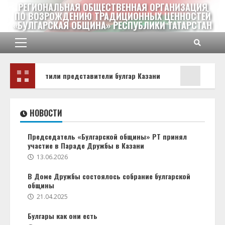
Перейти
РЕГИОНАЛЬНАЯ ОБЩЕСТВЕННАЯ ОРГАНИЗАЦИЯ
ПО ВОЗРОЖДЕНИЮ ТРАДИЦИОННЫХ ЦЕННОСТЕЙ
к
«БУЛГАРСКАЯ ОБЩИНА» РЕСПУБЛИКИ ТАТАРСТАН
содержимому
Основное
меню
базар» посетили представители булгар Казани
В Болг
НОВОСТИ
Председатель «Булгарской общины» РТ принял
участие в Параде Дружбы в Казани
13.06.2026
В Доме Дружбы состоялось собрание булгарской
общины
21.04.2025
Булгары как они есть